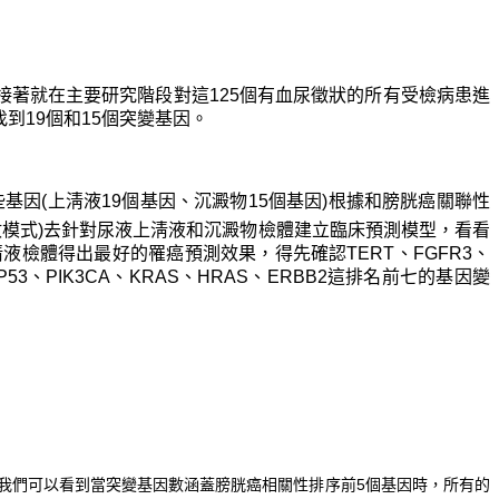
接著就在主要研究階段對這125個有血尿徵狀的所有受檢病患進
到19個和15個突變基因。
這些基因(上淸液19個基因、沉澱物15個基因)根據和膀胱癌關聯性
del(對數模式)去針對尿液上淸液和沉澱物檢體建立臨床預測模型，看看
檢體得出最好的罹癌預測效果，得先確認TERT、FGFR3、
3、PIK3CA、KRAS、HRAS、ERBB2這排名前七的基因變
下圖)，我們可以看到當突變基因數涵蓋膀胱癌相關性排序前5個基因時，所有的