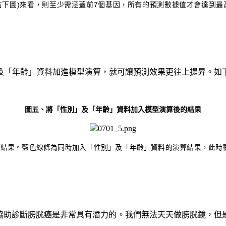
涵蓋前7個基因，所有的預測數據值才會達到最高 (圖片來源：Ou, Z., et al.
「年齡」資料加進模型演算，就可讓預測效果更往上提昇。如
圖五、將「性別」及「年齡」資料加入模型演算後的結果
同時加入「性別」及「年齡」資料的演算結果，此時罹癌預測效果最佳。(圖片來源：O
協助診斷膀胱癌是非常具有潛力的。我們無法天天做膀胱鏡，但