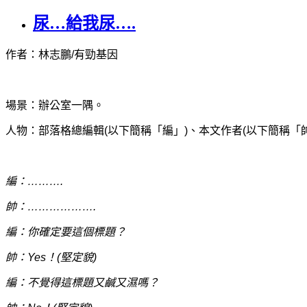
尿…給我尿….
作者：林志鵬/有勁基因
場景：辦公室一隅。
人物：部落格總編輯(以下簡稱「編」)、本文作者(以下簡稱「帥
編：……….
帥：……………….
編：你確定要這個標題？
帥：Yes！(堅定貌)
編：不覺得這標題又鹹又濕嗎？