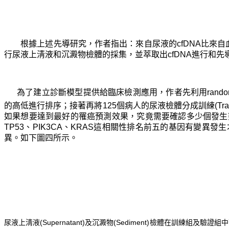
根據上述先導研究，作者指出：來自尿液的cfDNA比來自血
行尿液上淸液和沉澱物檢體的採集，並萃取出cfDNA進行和先
為了建立診斷模型提供給臨床檢測應用，作者先利用random
的高低進行排序；接著再將125個病人的尿液檢體分成訓練(Training)
如果想要達到最好的罹癌預測效果，究竟需要確認多少個發生突
TP53、PIK3CA、KRAS這相關性排名前五的基因有變異發生
異。如下圖四所示。
尿液上淸液(Supernatant)及沉澱物(Sediment)檢體在