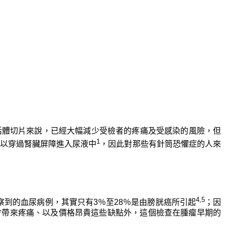
於傳統活體切片來說，已經大幅減少受檢者的疼痛及受感染的風險，但
1
可以穿過腎臟屏障進入尿液中
，因此對那些有針筒恐懼症的人來
4,5
到的血尿病例，其實只有3％至28％是由膀胱癌所引起
；因
入性會帶來疼痛、以及價格昂貴這些缺點外，這個檢查在腫瘤早期的