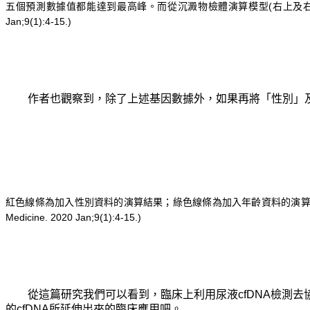
五個預測數據值都能達到最高峰。而從沉澱物檢體演算模型(右上及右下圖)來看，則至少需
Jan;9(1):4-15.)
作者也觀察到，除了上述基因數據外，如果再將「性別」及
紅色線條為加入性別資料的演算結果；綠色線條為加入年齡資料的演算結果。藍色線條為
Medicine. 2020 Jan;9(1):4-15.)
從這篇研究我們可以看到，臨床上利用尿液cfDNA檢測去
的cfDNA所延伸出來的臨床應用吧。