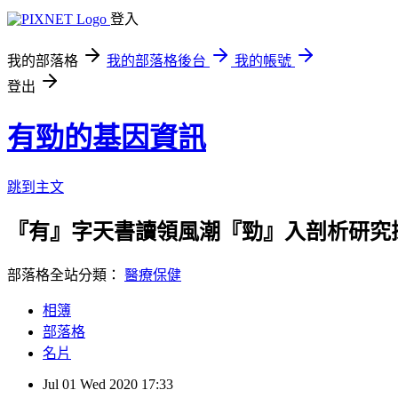
登入
我的部落格
我的部落格後台
我的帳號
登出
有勁的基因資訊
跳到主文
『有』字天書讀領風潮『勁』入剖析研究
部落格全站分類：
醫療保健
相簿
部落格
名片
Jul
01
Wed
2020
17:33