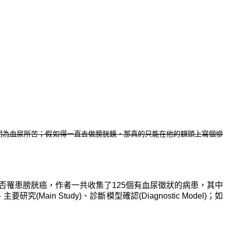
期為血尿所苦；假如得一直去做膀胱鏡，那真的只能在他的額頭上寫個慘
否罹患膀胱癌，作者一共收集了125個有血尿徵狀的病患，其中
in Study)、診斷模型確認(Diagnostic Model)；如