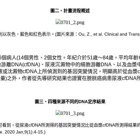
圖二、計畫流程概述
來源：Ou, Z., et al. Clinical and Translational Med
個病人(14個男性、2個女性。年紀介於51歲～84歲，平均年齡
中的細胞游離DNA(cfDNA)、尿液沉澱物中的細胞游離DNA、以
清液或沈澱物cfDNA上所偵測到的基因突變情況，明顯高於從血漿
量)之外，作者從先導研究結果也證實在膀胱癌病患尿液cfDN
圖三、四種來源不同的DNA定序結果
可看到，從尿液cfDNA所測得的基因突變情況比從血漿cfDNA所測得
 2020 Jan;9(1):4-15.)