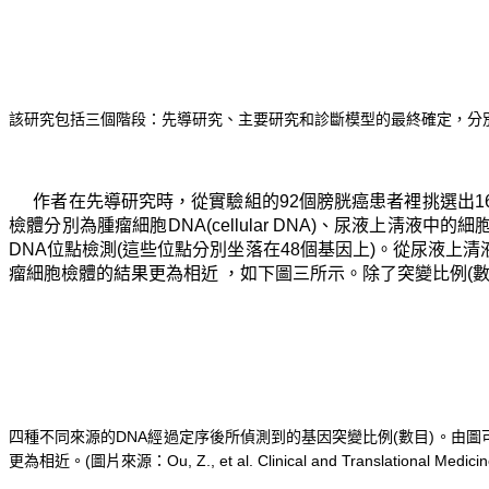
該研究包括三個階段：先導研究、主要研究和診斷模型的最終確定，分別以灰色，藍色和紅色表示。(圖片
作者在先導研究時，從實驗組的92個膀胱癌患者裡挑選出16
檢體分別為腫瘤細胞DNA(cellular DNA)、尿液上淸液
DNA位點檢測(這些位點分別坐落在48個基因上)。從尿液上
瘤細胞檢體的結果更為相近
，如下圖三所示。除了突變比例(數
四種不同來源的DNA經過定序後所偵測到的基因突變比例(數目)。由圖
更為相近。(圖片來源：Ou, Z., et al. Clinical and Translational Medicine.