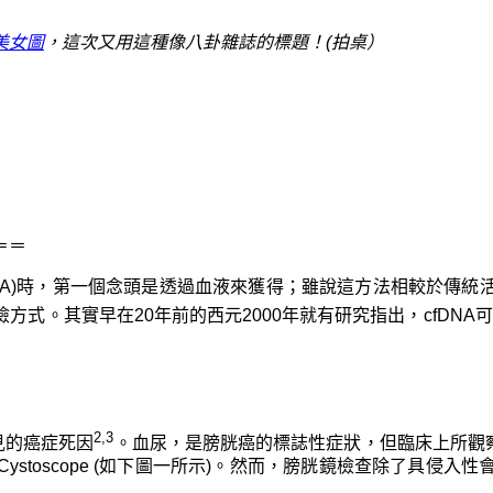
美女圖
，這次又用這種像八卦雜誌的標題！(拍桌）
＝＝
free DNA)時，第一個念頭是透過血液來獲得；雖說這方法相較
式。其實早在20年前的西元2000年就有研究指出，cfDNA
2,3
見的癌症死因
。血尿，是膀胱癌的標誌性症狀，但臨床上所觀察
stoscope (如下圖一所示)。然而，膀胱鏡檢查除了具侵