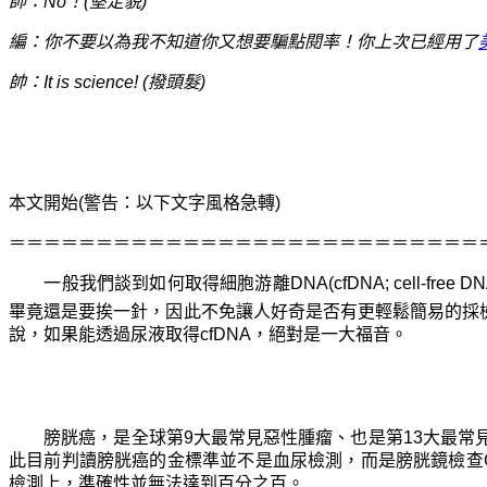
帥：No！(堅定貌)
編：你不要以為我不知道你又想要騙點閱率！你上次已經用了
帥：It is science! (撥頭髮)
本文開始(警告：以下文字風格急轉)
＝＝＝＝＝＝＝＝＝＝＝＝＝＝＝＝＝＝＝＝＝＝＝＝＝＝＝
一般我們談到如何取得細胞游離DNA(cfDNA; cell-
畢竟還是要挨一針，因此不免讓人好奇是否有更輕鬆簡易的採檢方
說，如果能透過尿液取得cfDNA，絕對是一大福音。
膀胱癌，是全球第9大最常見惡性腫瘤、也是第13大最常
此目前判讀膀胱癌的金標準並不是血尿檢測，而是膀胱鏡檢查Cy
檢測上，準確性並無法達到百分之百。