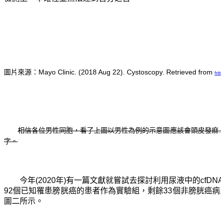
圖片來源：Mayo Clinic. (2018 Aug 22). Cystoscopy. Retrieved from
ht
相信各位男性同胞，看了上圖以男性為例的示意圖應該會頭皮發麻
字。
今年(2020年)有一篇文獻就嘗試去探討利用尿液中的cfD
92個已知罹患膀胱癌的患者作為實驗組，剩餘33個非膀胱癌病患為對照組。
圖二所示。