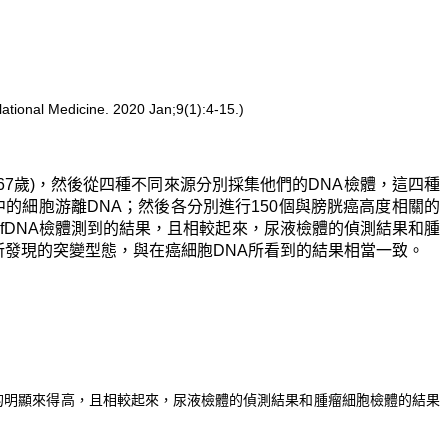
icine. 2020 Jan;9(1):4-15.)
67歲)，然後從四種不同來源分別採集他們的DNA檢體，這四種
及血漿中的細胞游離DNA；然後各分別進行150個與膀胱癌高度相關的
cfDNA檢體測到的結果，且相較起來，尿液檢體的偵測結果和腫
A所發現的突變型態，與在癌細胞DNA所看到的結果相當一致。
結果的明顯來得高，且相較起來，尿液檢體的偵測結果和腫瘤細胞檢體的結果