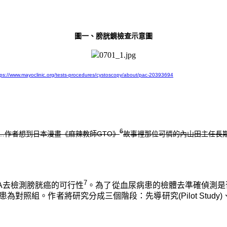
圖一、膀胱鏡檢查示意圖
tps://www.mayoclinic.org/tests-procedures/cystoscopy/about/pac-20393694
6
…作者想到日本漫畫《麻辣教師GTO》
故事裡那位可憐的內山田主任長
7
NA去檢測膀胱癌的可行性
。為了從血尿病患的檢體去準確偵測是
作者將研究分成三個階段：先導研究(Pilot Study)、主要研究(Ma