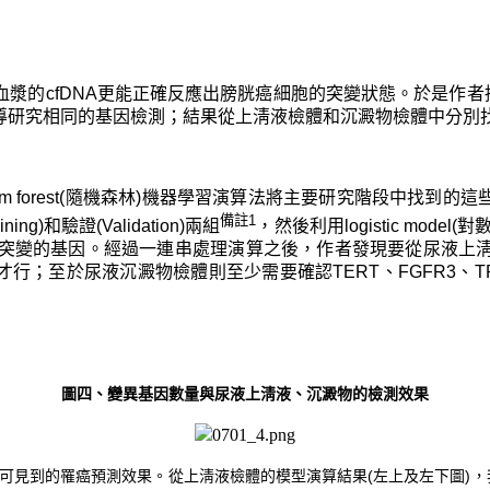
漿的cfDNA更能正確反應出膀胱癌細胞的突變狀態。於是作者
導研究相同的基因檢測；結果從上淸液檢體和沉澱物檢體中分別找
 forest(隨機森林)機器學習演算法將主要研究階段中找到的
備註1
和驗證(Validation)兩組
，然後利用logistic mo
變的基因。經過一連串處理演算之後，作者發現要從尿液上淸液
才行；至於尿液沉澱物檢體則至少需要確認TERT、FGFR3、TP5
圖四、變異基因數量與尿液上淸液、沉澱物的檢測效果
訓練組及驗證組中可見到的罹癌預測效果。從上淸液檢體的模型演算結果(左上及左